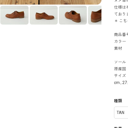
ヌメ革
仕様は
ており
＊ こ
商品番号
カラー
素材 
豚
ソール
原産国
サイズ ： 
cm , 27
種類