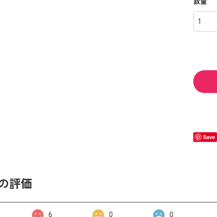
数量
Save
の評価
6
0
0