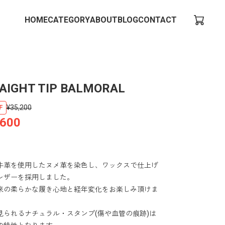
HOME
CATEGORY
ABOUT
BLOG
CONTACT
AIGHT TIP BALMORAL
¥35,200
F
,600
牛革を使用したヌメ革を染色し、ワックスで仕上げ
レザーを採用しました。
来の柔らかな履き心地と経年変化をお楽しみ頂けま
見られるナチュラル・スタンプ(傷や血管の痕跡)は