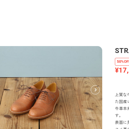
STR
50%OF
¥17
上質な
た国産
牛革本
す。
表面に