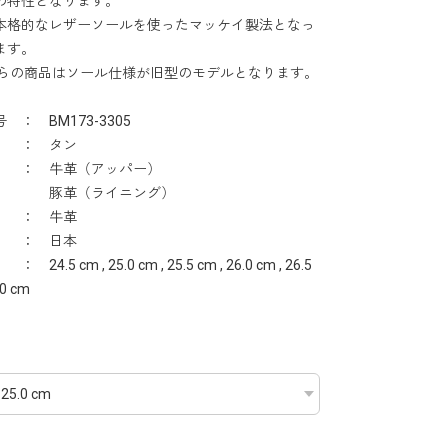
の特性となります。
本格的なレザーソールを使ったマッケイ製法となっ
ます。
ちらの商品はソール仕様が旧型のモデルとなります。
 ： BM173-3305
 ： タン
： 牛革（アッパー）
革（ライニング）
 ： 牛革
 ： 日本
24.5 cm , 25.0 cm , 25.5 cm , 26.0 cm , 26.5
.0 cm