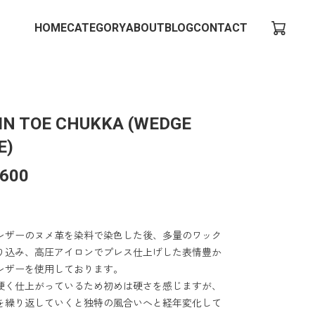
HOME
CATEGORY
ABOUT
BLOG
CONTACT
IN TOE CHUKKA (WEDGE
E)
,600
レザーのヌメ革を染料で染色した後、多量のワック
り込み、高圧アイロンでプレス仕上げした表情豊か
レザーを使用しております。
硬く仕上がっているため初めは硬さを感じますが、
を繰り返していくと独特の風合いへと経年変化して