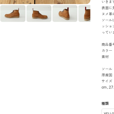
いきま
表面に
ヌメ革
ソールは
ッショ
ってい
商品番号
カラー
素材 
豚
ソール
原産国
サイズ ： 
cm , 27
種類