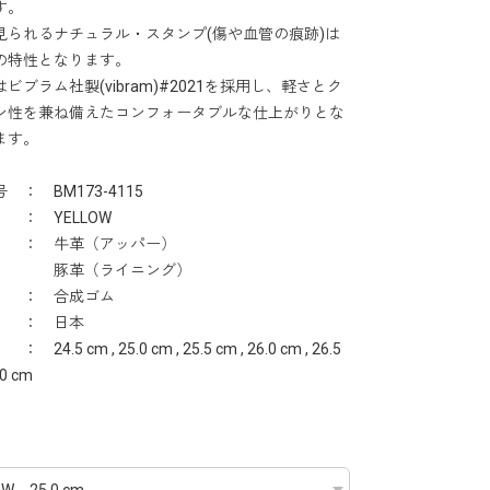
す。
見られるナチュラル・スタンプ(傷や血管の痕跡)は
の特性となります。
ビブラム社製(vibram)#2021を採用し、軽さとク
ン性を兼ね備えたコンフォータブルな仕上がりとな
ます。
 ： BM173-4115
 ： YELLOW
： 牛革（アッパー）
革（ライニング）
 ： 合成ゴム
 ： 日本
24.5 cm , 25.0 cm , 25.5 cm , 26.0 cm , 26.5
.0 cm