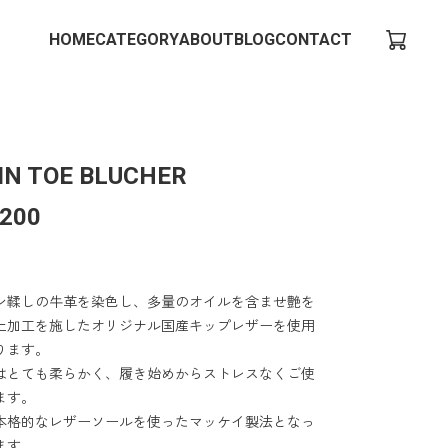
HOME
CATEGORY
ABOUT
BLOG
CONTACT
IN TOE BLUCHER
,200
ン鞣しの牛革を染色し、多量のオイルを含ませ艶を
上加工を施したオリジナル国産キップレザーを使用
ります。
はとても柔らかく、履き始めからストレスなくご使
ます。
本格的なレザーソールを使ったマッケイ製法となっ
ます。