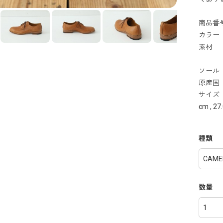
商品番号
カラー
素材 
豚
ソール
原産国
サイズ ： 
cm , 27
種類
数量