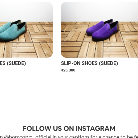
ES (SUEDE)
SLIP-ON SHOES (SUEDE)
¥25,300
FOLLOW US ON INSTAGRAM
n @bomcorvo_official in your captions for a chance to be f