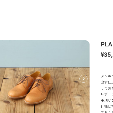
PLA
¥35
タンニ
出す仕
してお
レザー
用頂け
仕様は
ており