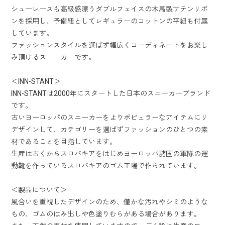
シューレースも高級感漂うダブルフェイスの木馬製サテンリボ
ンを採用し、予備紐としてレギュラーのコットンの平紐も付属
しています。
ファッションスタイルを選ばず幅広くコーディネートをお楽し
み頂けるスニーカーです。
＜INN-STANT＞
INN-STANTは2000年にスタートした日本のスニーカーブランド
です。
古いヨーロッパのスニーカーをよりポピュラーなアイテムにリ
デザインして、カテゴリーを選ばずファッションのひとつの素
材であることを目指しています。
生産は古くからスロバキアをはじめヨーロッパ諸国の軍隊の運
動靴を作っているスロバキアのゴム工場で作られています。
＜製品について＞
風合いを重視したデザインのため、僅かな汚れやシミのような
もの、ゴムのはみ出しや色塗りむらがある場合があります。