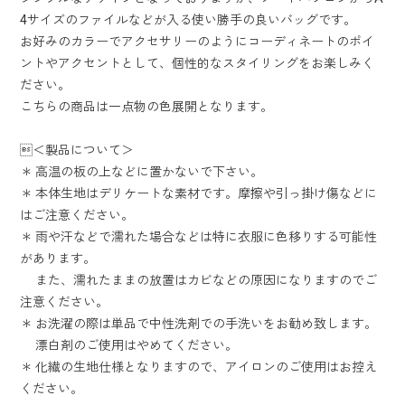
4サイズのファイルなどが入る使い勝手の良いバッグです。
お好みのカラーでアクセサリーのようにコーディネートのポイ
ントやアクセントとして、個性的なスタイリングをお楽しみく
ださい。
こちらの商品は一点物の色展開となります。
＜製品について＞
＊ 高温の板の上などに置かないで下さい。
＊ 本体生地はデリケートな素材です。摩擦や引っ掛け傷などに
はご注意ください。
＊ 雨や汗などで濡れた場合などは特に衣服に色移りする可能性
があります。
また、濡れたままの放置はカビなどの原因になりますのでご
注意ください。
＊ お洗濯の際は単品で中性洗剤での手洗いをお勧め致します。
漂白剤のご使用はやめてください。
＊ 化繊の生地仕様となりますので、アイロンのご使用はお控え
ください。