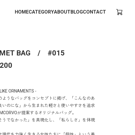
HOME
CATEGORY
ABOUT
BLOG
CONTACT
MET BAG / #015
,200
 LIKE ORNAMENTS -
のようなバッグをコンセプトに掲げ、「こんなのあ
良いのにな」から生まれた軽さと使いやすさを追求
OMCORVOが提案するオリジナルバッグ。
そうでなかった」を具現化し、「私らしさ」を体現
は現代を力強く生きる女性たちに「個性」という美