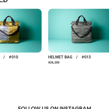
G / #010
HELMET BAG / #013
¥24,200
FOLLOW US ON INSTAGRAM