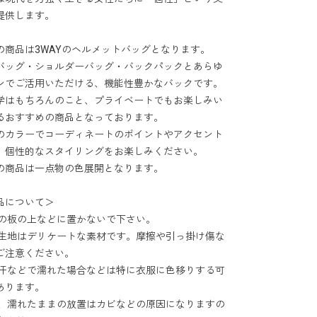
提供します。
の商品は3WAYのヘルメットバッグとなります。
バッグ・ショルダーバッグ・バックパックとあらゆ
ンでご活用いただける、機能性豊かなバックです。
学はもちろんのこと、プライベートでもお楽しみい
るおすすめの商品となっております。
のカラーでコーディネートのポイントやアクセント
、個性的なスタイリングをお楽しみください。
の商品は一点物の色展開となります。
品について＞
温の板の上などに置かないで下さい。
体生地はデリケートな素材です。摩擦や引っ掛け傷な
ご注意ください。
や汗などで濡れた場合などは特に衣服に色移りする可
あります。
濡れたままの放置はカビなどの原因になりますの