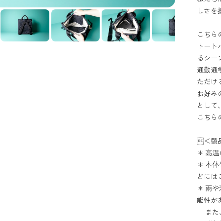
しさを
こちら
トート
るシー
通勤通
ただけ
お好み
として
こちら
＜製
＊ 高
＊ 本
どには
＊ 雨
能性が
また、