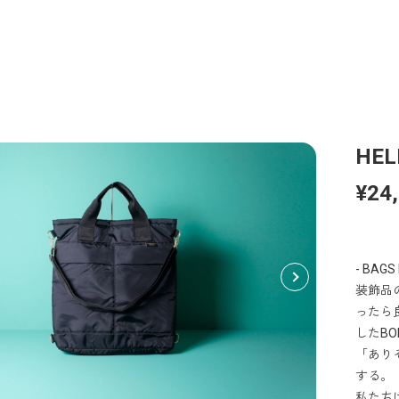
HEL
¥24
- BAGS
装飾品
ったら
したB
「あり
する。
私たち