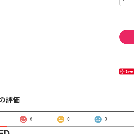
Save
の評価
6
0
0
ED