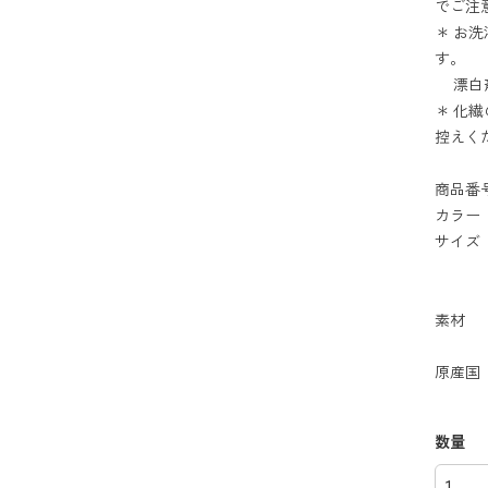
でご注
＊ お
す。
漂白剤
＊ 化
控えく
商品番号
カラー
サイズ 
底マ
ハン
素材
ポ
原産国
数量