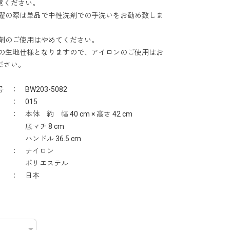
意ください。
洗濯の際は単品で中性洗剤での手洗いをお勧め致しま
のご使用はやめてください。
繊の生地仕様となりますので、アイロンのご使用はお
ださい。
 ： BW203-5082
 ： 015
： 本体 約 幅 40 cm × 高さ 42 cm
チ 8 cm
ドル 36.5 cm
 ： ナイロン
リエステル
 ： 日本