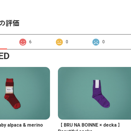
の評価
6
0
0
ED
by alpaca & merino
【 BRU NA BOINNE × decka 】