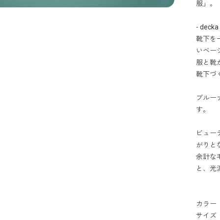
服」。
- decka 
靴下を
いベー
服と靴
靴下づ
ブルー
す。
ビュー
がりと
余計な
と、光
カラー
サイズ ：