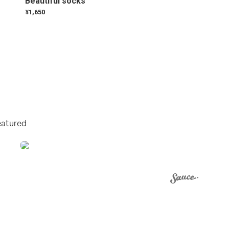
Beautiful socks
¥1,650
eatured