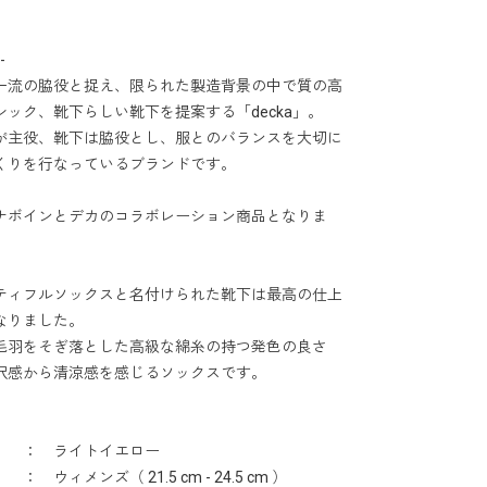
-
一流の脇役と捉え、限られた製造背景の中で質の高
シック、靴下らしい靴下を提案する「decka」。
が主役、靴下は脇役とし、服とのバランスを大切に
くりを行なっているブランドです。
ナボインとデカのコラボレーション商品となりま
ティフルソックスと名付けられた靴下は最高の仕上
なりました。
毛羽をそぎ落とした高級な綿糸の持つ発色の良さ
沢感から清涼感を感じるソックスです。
 ： ライトイエロー
 ウィメンズ（ 21.5 cm - 24.5 cm ）