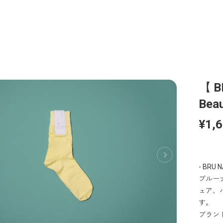
【 B
Beau
¥1,
- BRU N
ブルー
ェア、
す。
ブラン