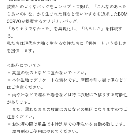
装飾品のようなバッグをコンセプトに掲げ、「こんなのあった
ら良いのにな」から生まれた軽さと使いやすさを追求したBOM
CORVOが提案するオリジナルバッグ。
「ありそうでなかった」を具現化し、「私らしさ」を体現す
る。
私たちは現代を力強く生きる女性たちに「個性」という美しさ
を提供します。
＜製品について＞
＊ 高温の板の上などに置かないで下さい。
＊ 本体生地はデリケートな素材です。摩擦や引っ掛け傷などに
はご注意ください。
＊ 雨や汗などで濡れた場合などは特に衣服に色移りする可能性
があります。
また、濡れたままの放置はカビなどの原因になりますのでご
注意ください。
＊ お洗濯の際は単品で中性洗剤での手洗いをお勧め致します。
漂白剤のご使用はやめてください。