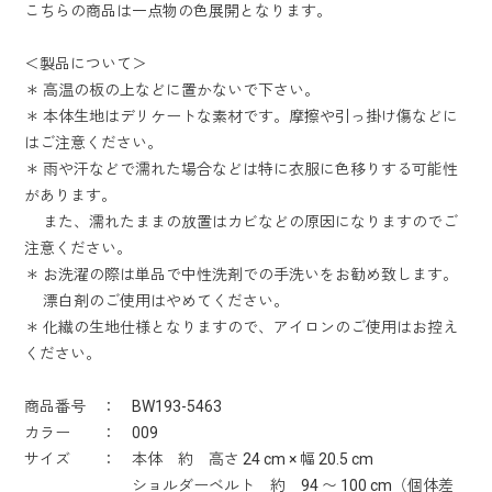
こちらの商品は一点物の色展開となります。
＜製品について＞
＊ 高温の板の上などに置かないで下さい。
＊ 本体生地はデリケートな素材です。摩擦や引っ掛け傷などに
はご注意ください。
＊ 雨や汗などで濡れた場合などは特に衣服に色移りする可能性
があります。
また、濡れたままの放置はカビなどの原因になりますのでご
注意ください。
＊ お洗濯の際は単品で中性洗剤での手洗いをお勧め致します。
漂白剤のご使用はやめてください。
＊ 化繊の生地仕様となりますので、アイロンのご使用はお控え
ください。
商品番号 ： BW193-5463
カラー ： 009
サイズ ： 本体 約 高さ 24 cm × 幅 20.5 cm
ショルダーベルト 約 94 〜 100 cm（個体差